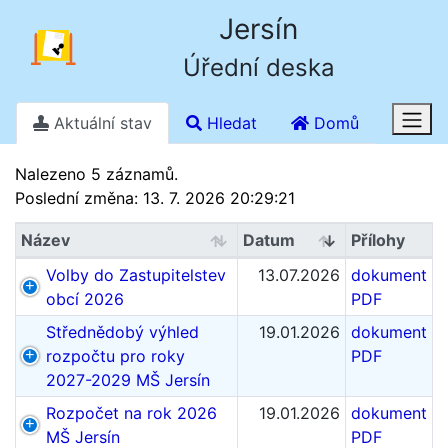
Jersín
Úřední deska
Aktuální stav
Hledat
Domů
Stav k 7. 8. 2026 4.39
Nalezeno 5 záznamů.
Poslední změna: 13. 7. 2026 20:29:21
Název
Datum
Přílohy
Volby do Zastupitelstev
13.07.2026
dokument
obcí 2026
PDF
Střednědobý výhled
19.01.2026
dokument
rozpočtu pro roky
PDF
2027-2029 MŠ Jersín
Rozpočet na rok 2026
19.01.2026
dokument
MŠ Jersín
PDF